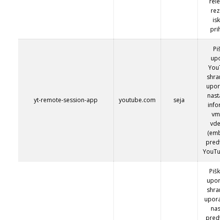
rel
rez
is
pri
Pi
upo
You
shra
upor
nast
yt-remote-session-app
youtube.com
seja
info
vm
vde
(em
pred
YouTu
Piš
upor
shra
upora
nas
pred