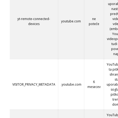
upora
nast
pred
yt-remote-connected-
ne
vid
youtube.com
devices
poteče
vde
(emb
Yo
videop
tudi
pov
na
YouTub
ta piš
shran
st
6
VISITOR_PRIVACY_METADATA
.youtube.com
uporab
mesecev
sogl
pišk
tre
do
YouTub