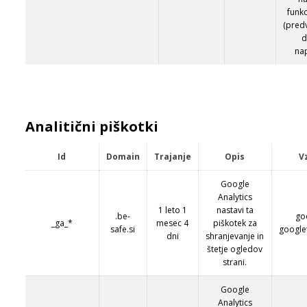
funkc
(pred
d
na
Analitični piškotki
Id
Domain
Trajanje
Opis
V
Google
Analytics
1 leto 1
nastavi ta
.be-
go
_ga_*
mesec 4
piškotek za
safe.si
google
dni
shranjevanje in
štetje ogledov
strani.
Google
Analytics