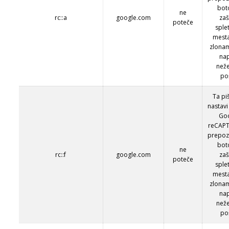
bot
ne
rc::a
google.com
zaš
poteče
sple
mest
zlona
na
než
po
Ta pi
nastavi
Go
reCAP
prepoz
bot
ne
rc::f
google.com
zaš
poteče
sple
mest
zlona
na
než
po