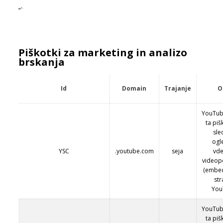
“`
Piškotki za marketing in analizo
brskanja
Id
Domain
Trajanje
O
YouTub
ta piš
sle
og
YSC
.youtube.com
seja
vde
videop
(embe
st
You
YouTub
ta piš