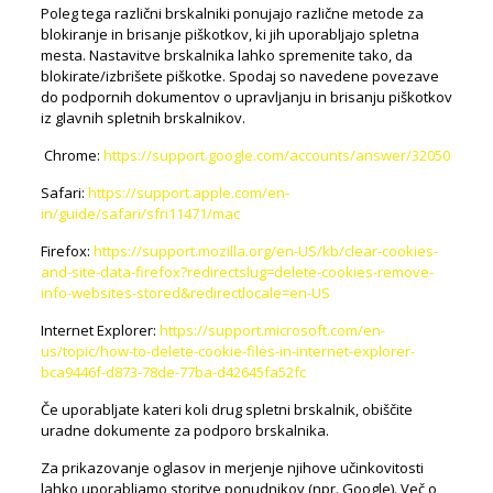
Poleg tega različni brskalniki ponujajo različne metode za
blokiranje in brisanje piškotkov, ki jih uporabljajo spletna
mesta. Nastavitve brskalnika lahko spremenite tako, da
blokirate/izbrišete piškotke. Spodaj so navedene povezave
do podpornih dokumentov o upravljanju in brisanju piškotkov
iz glavnih spletnih brskalnikov.
Chrome:
https://support.google.com/accounts/answer/32050
Safari:
https://support.apple.com/en-
in/guide/safari/sfri11471/mac
Firefox:
https://support.mozilla.org/en-US/kb/clear-cookies-
and-site-data-firefox?redirectslug=delete-cookies-remove-
info-websites-stored&redirectlocale=en-US
Internet Explorer:
https://support.microsoft.com/en-
us/topic/how-to-delete-cookie-files-in-internet-explorer-
bca9446f-d873-78de-77ba-d42645fa52fc
Če uporabljate kateri koli drug spletni brskalnik, obiščite
uradne dokumente za podporo brskalnika.
Za prikazovanje oglasov in merjenje njihove učinkovitosti
lahko uporabljamo storitve ponudnikov (npr. Google). Več o