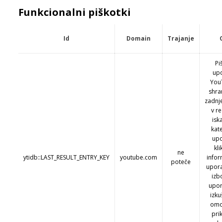
Funkcionalni piškotki
Id
Domain
Trajanje
Pi
upo
You
shra
zadnj
v re
isk
kat
upo
kli
ne
ytidb::LAST_RESULT_ENTRY_KEY
youtube.com
infor
poteče
upora
izb
upor
izku
omo
pri