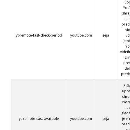
upo
You
shra
nas
pred
vi
yt-remote-fast-check-period
youtube.com
seja
vd
(em
Yo
videih
z i
pre
del
predv
Piš
upor
shra
upora
nas
glede
yt-remote-cast-available
youtube.com
seja
je v
pred
na