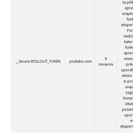
ta piš
upra
uvajan
funk
eksper
Po
nadzo
kate
funkc
spre
6
vmes
__Secure-ROLLOUT_TOKEN
.youtube.com
mesecev
pri
upora
okviru 
in po
uvaja
zago
konsi
izku
posa
upor
m
eksper