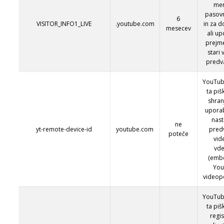
mer
pasovn
6
VISITOR_INFO1_LIVE
.youtube.com
in za d
mesecev
ali u
prejme
stari
predva
YouTub
ta piš
shran
upora
nast
ne
yt-remote-device-id
youtube.com
pred
poteče
vid
vde
(emb
Yo
videop
YouTub
ta piš
regis