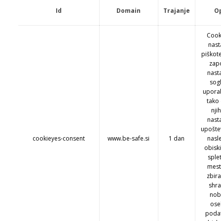
Id
Domain
Trajanje
O
Cook
nast
piškote
zap
nast
sog
upora
tako
nji
nast
upošte
cookieyes-consent
www.be-safe.si
1 dan
nasl
obisk
sple
mest
zbira
shra
nob
ose
poda