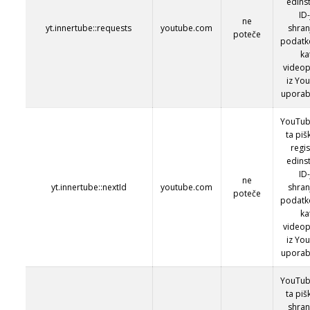
edins
ID-
ne
yt.innertube::requests
youtube.com
shran
poteče
podatk
ka
video
iz Yo
uporabn
YouTub
ta piš
regis
edins
ID-
ne
yt.innertube::nextId
youtube.com
shran
poteče
podatk
ka
video
iz Yo
uporabn
YouTub
ta piš
shran