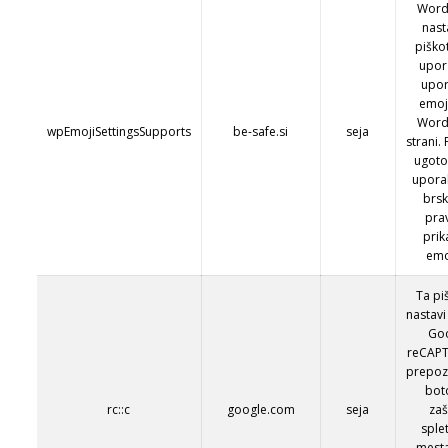
Word
nast
piško
upor
upor
emoj
Word
wpEmojiSettingsSupports
be-safe.si
seja
strani
ugotov
upora
brsk
pra
prik
emo
Ta pi
nastavi
Go
reCAP
prepoz
bot
rc::c
google.com
seja
zaš
sple
mest