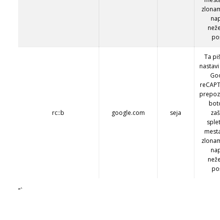
zlona
na
než
po
Ta pi
nastavi
Go
reCAP
prepoz
bot
rc::b
google.com
seja
zaš
sple
mest
zlona
na
než
po
“`