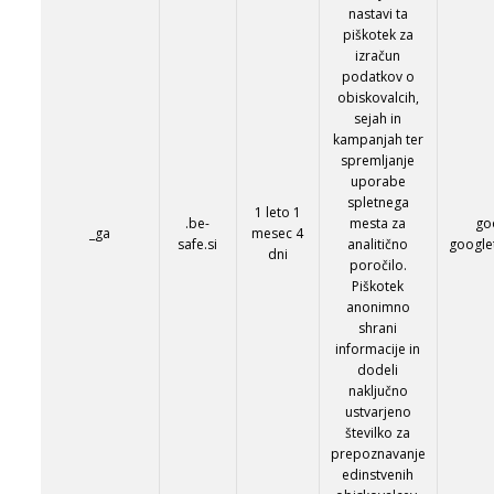
nastavi ta
piškotek za
izračun
podatkov o
obiskovalcih,
sejah in
kampanjah ter
spremljanje
uporabe
spletnega
1 leto 1
.be-
mesta za
go
_ga
mesec 4
safe.si
analitično
google
dni
poročilo.
Piškotek
anonimno
shrani
informacije in
dodeli
naključno
ustvarjeno
številko za
prepoznavanje
edinstvenih