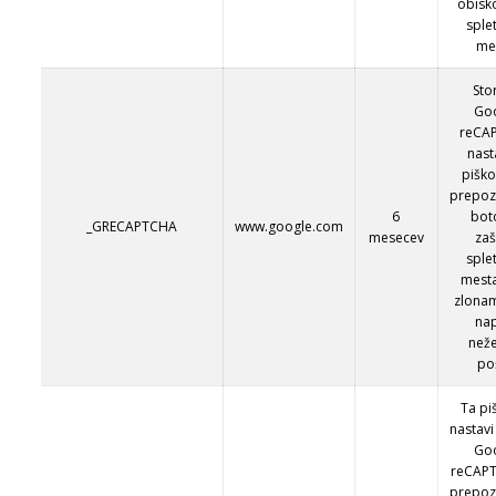
obisk
sple
me
Sto
Go
reCA
nast
piško
prepoz
6
bot
_GRECAPTCHA
www.google.com
mesecev
zaš
sple
mest
zlona
na
než
po
Ta pi
nastavi
Go
reCAP
prepoz