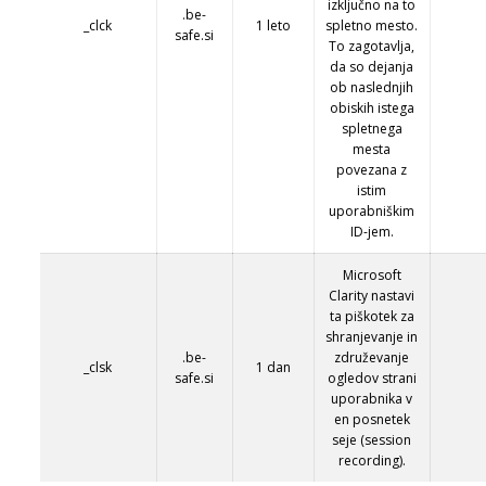
izključno na to
.be-
_clck
1 leto
spletno mesto.
safe.si
To zagotavlja,
da so dejanja
ob naslednjih
obiskih istega
spletnega
mesta
povezana z
istim
uporabniškim
ID-jem.
Microsoft
Clarity nastavi
ta piškotek za
shranjevanje in
.be-
združevanje
_clsk
1 dan
safe.si
ogledov strani
uporabnika v
en posnetek
seje (session
recording).