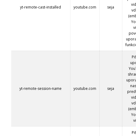
vi
yt-remote-cast-installed
youtube.com
seja
vd
(em
Yo
v
pov
upora
funkci
Pi
upo
You
shra
upora
nas
yt-remote-session-name
youtube.com
seja
pred
vi
vd
(em
Yo
v
Pi