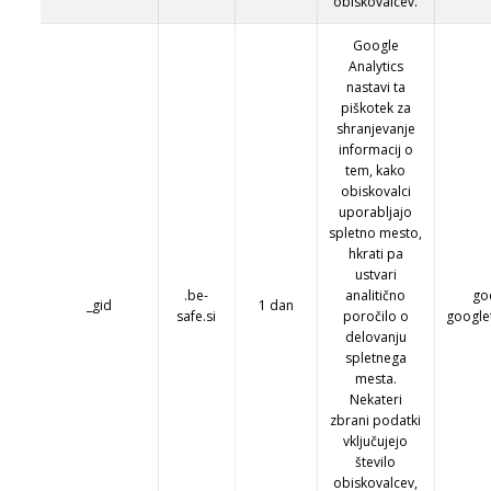
obiskovalcev.
Google
Analytics
nastavi ta
piškotek za
shranjevanje
informacij o
tem, kako
obiskovalci
uporabljajo
spletno mesto,
hkrati pa
ustvari
.be-
analitično
go
_gid
1 dan
safe.si
poročilo o
google
delovanju
spletnega
mesta.
Nekateri
zbrani podatki
vključujejo
število
obiskovalcev,