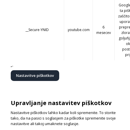
Google
ta piš
zaščito
upora
6
prepr
__Secure-YNID
.youtube.com
mesecev
zlora
goljufij
ok
pos
pri
“`
Nastavitve piškotkov
Upravljanje nastavitev piškotkov
Nastavitve piškotkov lahko kadar koli spremenite. To storite
tako, da na pasici s soglasjem za piškotke spremenite svoje
nastavitve ali takoj umaknete soglasje.