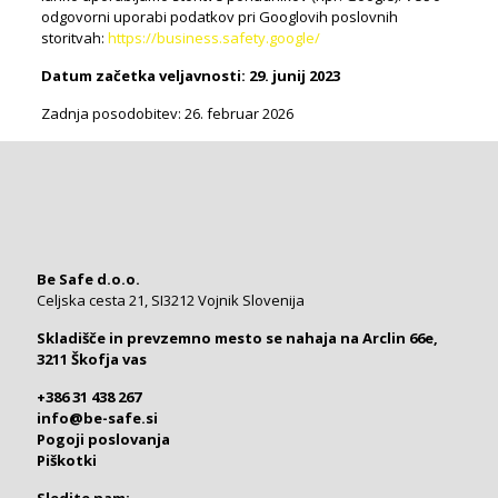
odgovorni uporabi podatkov pri Googlovih poslovnih
storitvah:
https://business.safety.google/
Datum začetka veljavnosti: 29. junij 2023
Zadnja posodobitev: 26. februar 2026
Be Safe d.o.o.
Celjska cesta 21, SI3212 Vojnik Slovenija
Skladišče in prevzemno mesto se nahaja na Arclin 66e,
3211 Škofja vas
+386 31 438 267
info@be-safe.si
Pogoji poslovanja
Piškotki