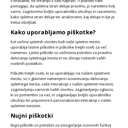
v brskalnik, se shranijo v vaši napravi. Ti piškotki nam
pomagajo, da spletna stran deluje pravilno, jo naredimo bolj
varno, zagotovimo boljšo uporabniško izkušnjo in razumemo,
kako spletna stran deluje ter analiziramo, kaj deluje in kje je
treba izboljšati.
Kako uporabljamo piškotke?
Kot večina spletnih storitev tudi naše spletno mesto
uporablja lastne piškotke in piškotke tretjih oseb za več
namenov. Lastni piškotki so večinoma potrebni za pravilno
delovanje spletnega mesta in ne zbirajo nobenih vaših
osebnih podatkov.
Piškotki tretjih oseb, ki se uporabljajo na našem spletnem
mestu, so v glavnem namenjeni razumevanju delovanja
spletnega mesta, vaše interakcije z našim spletnim mestom,
zagotavljanju varnosti naših storitev, zagotavljanju oglasov,
ki so pomembni za vas, in zagotavljajo boljšo uporabniško
izkušnjo ter pripomore k personalizirani interakciji z našim
spletnim mestom.
Nujni piškotki
Nujni piškotki so potrebni za omogočanje osnovnih funkcij