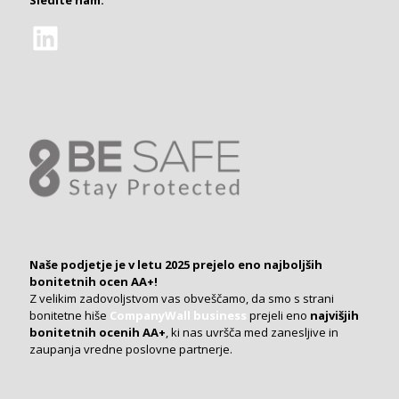
Sledite nam:
LinkedIn
Naše podjetje je v letu 2025 prejelo eno najboljših
bonitetnih ocen AA+!
Z velikim zadovoljstvom vas obveščamo, da smo s strani
bonitetne hiše
CompanyWall business
prejeli eno
najvišjih
bonitetnih ocenih AA+
, ki nas uvršča med zanesljive in
zaupanja vredne poslovne partnerje.