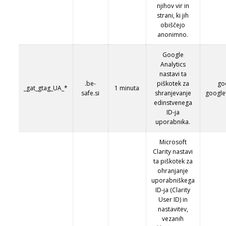
njihov vir in
strani, ki jih
obiščejo
anonimno.
Google
Analytics
nastavi ta
.be-
piškotek za
go
_gat_gtag_UA_*
1 minuta
safe.si
shranjevanje
google
edinstvenega
ID-ja
uporabnika.
Microsoft
Clarity nastavi
ta piškotek za
ohranjanje
uporabniškega
ID-ja (Clarity
User ID) in
nastavitev,
vezanih